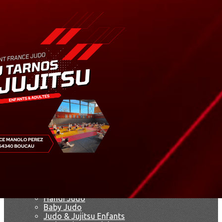
Exporter les lignes sélectionnées
Exporter toutes les colonnes
Exporter uniquement les colonnes affichées
Menu
Ajoutez un logo, un bouton, des réseaux sociaux
Cliquez pour éditer
Accueil
▴
▾
Le club
▴
▾
Le dojo
François Herrero
Marie-Jo Lagarde
Agenda
Nos disciplines
▴
▾
Présentation
Handi Judo
Baby Judo
Judo & Jujitsu Enfants