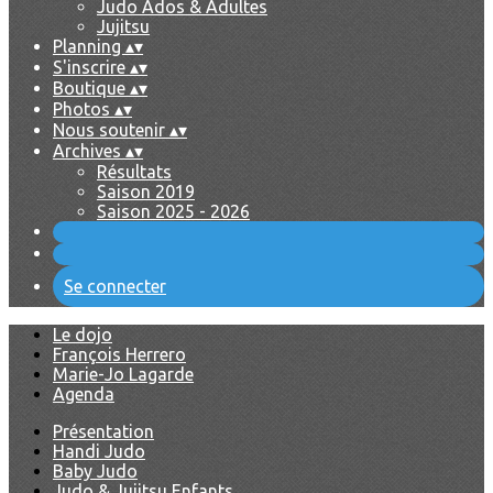
Judo Ados & Adultes
Jujitsu
Planning
▴
▾
S'inscrire
▴
▾
Boutique
▴
▾
Photos
▴
▾
Nous soutenir
▴
▾
Archives
▴
▾
Résultats
Saison 2019
Saison 2025 - 2026
Se connecter
Le dojo
François Herrero
Marie-Jo Lagarde
Agenda
Présentation
Handi Judo
Baby Judo
Judo & Jujitsu Enfants