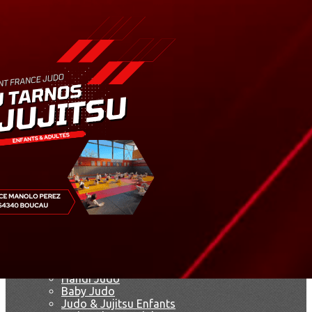
Exporter les lignes sélectionnées
Exporter toutes les colonnes
Exporter uniquement les colonnes affichées
Menu
Ajoutez un logo, un bouton, des réseaux sociaux
Cliquez pour éditer
Accueil
▴
▾
Le club
▴
▾
Le dojo
François Herrero
Marie-Jo Lagarde
Agenda
Nos disciplines
▴
▾
Présentation
Handi Judo
Baby Judo
Judo & Jujitsu Enfants