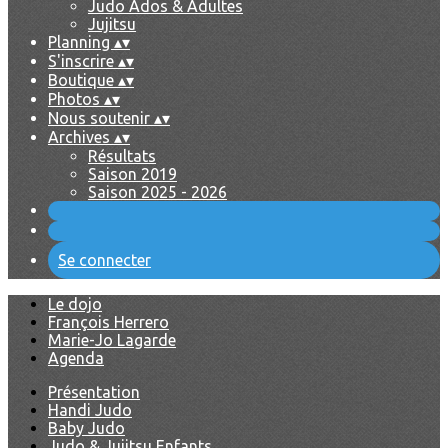
Judo Ados & Adultes
Jujitsu
Planning
▴
▾
S'inscrire
▴
▾
Boutique
▴
▾
Photos
▴
▾
Nous soutenir
▴
▾
Archives
▴
▾
Résultats
Saison 2019
Saison 2025 - 2026
Se connecter
Le dojo
François Herrero
Marie-Jo Lagarde
Agenda
Présentation
Handi Judo
Baby Judo
Judo & Jujitsu Enfants