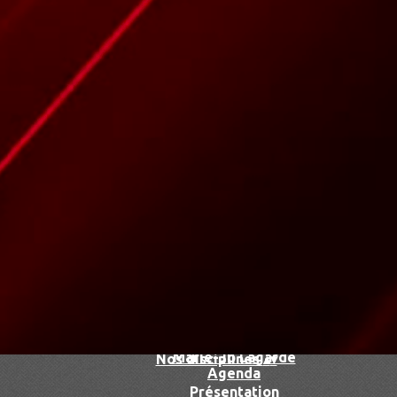
Accueil
▴
▾
Le club
▴
▾
Le dojo
François Herrero
Marie-Jo Lagarde
Nos disciplines
▴
▾
Agenda
Présentation