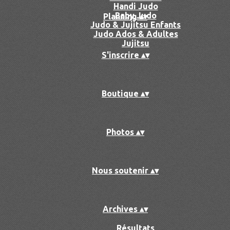
Handi Judo
Baby Judo
Planning
▴
▾
Judo & Jujitsu Enfants
Judo Ados & Adultes
Jujitsu
S'inscrire
▴
▾
Boutique
▴
▾
Photos
▴
▾
Nous soutenir
▴
▾
Archives
▴
▾
Résultats