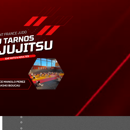
Exporter les lignes sélectionnées
Exporter toutes les colonnes
Exporter uniquement les colonnes affichées
Menu
Ajoutez un logo, un bouton, des réseaux sociaux
Cliquez pour éditer