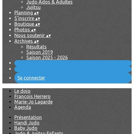
Judo Ados & Adultes
Jujitsu
Planning
▴
▾
S'inscrire
▴
▾
Boutique
▴
▾
Photos
▴
▾
Nous soutenir
▴
▾
Archives
▴
▾
Résultats
Saison 2019
Saison 2025 - 2026
Se connecter
Le dojo
François Herrero
Marie-Jo Lagarde
Agenda
Présentation
Handi Judo
Baby Judo
Judo & Jujitsu Enfants