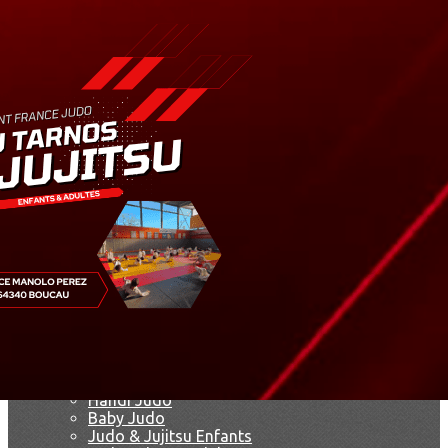
Exporter les lignes sélectionnées
Exporter toutes les colonnes
Exporter uniquement les colonnes affichées
Menu
Ajoutez un logo, un bouton, des réseaux sociaux
Cliquez pour éditer
Accueil
▴
▾
Le club
▴
▾
Le dojo
François Herrero
Marie-Jo Lagarde
Agenda
Nos disciplines
▴
▾
Présentation
Handi Judo
Baby Judo
Judo & Jujitsu Enfants