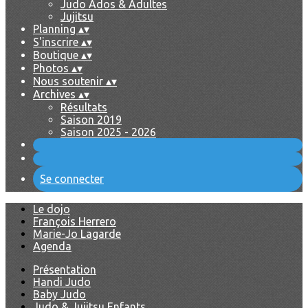
Judo Ados & Adultes
Jujitsu
Planning
▴
▾
S'inscrire
▴
▾
Boutique
▴
▾
Photos
▴
▾
Nous soutenir
▴
▾
Archives
▴
▾
Résultats
Saison 2019
Saison 2025 - 2026
Se connecter
Le dojo
François Herrero
Marie-Jo Lagarde
Agenda
Présentation
Handi Judo
Baby Judo
Judo & Jujitsu Enfants