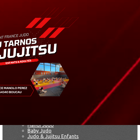
Exporter les lignes sélectionnées
Exporter toutes les colonnes
Exporter uniquement les colonnes affichées
Menu
Ajoutez un logo, un bouton, des réseaux sociaux
Cliquez pour éditer
Accueil
▴
▾
Le club
▴
▾
Le dojo
François Herrero
Marie-Jo Lagarde
Agenda
Nos disciplines
▴
▾
Présentation
Handi Judo
Baby Judo
Judo & Jujitsu Enfants