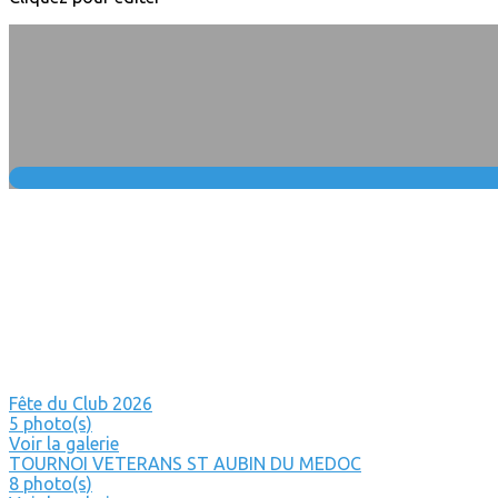
Fête du Club 2026
5 photo(s)
Voir la galerie
TOURNOI VETERANS ST AUBIN DU MEDOC
8 photo(s)