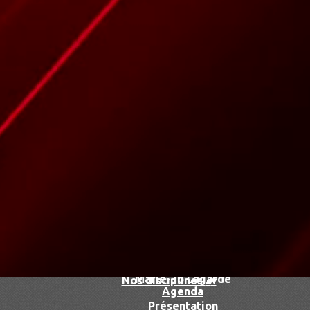
Accueil
▴
▾
Le club
▴
▾
Le dojo
François Herrero
Marie-Jo Lagarde
Nos disciplines
▴
▾
Agenda
Présentation