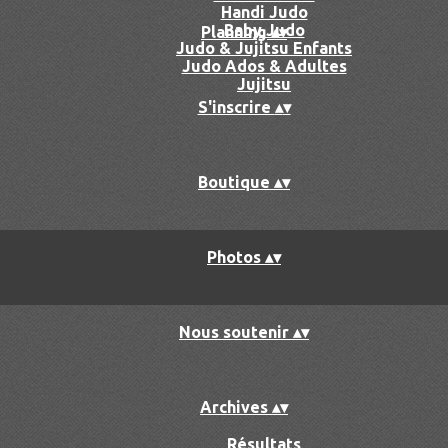
Handi Judo
Baby Judo
Planning
▴
▾
Judo & Jujitsu Enfants
Judo Ados & Adultes
Jujitsu
S'inscrire
▴
▾
Boutique
▴
▾
Photos
▴
▾
Nous soutenir
▴
▾
Archives
▴
▾
Résultats