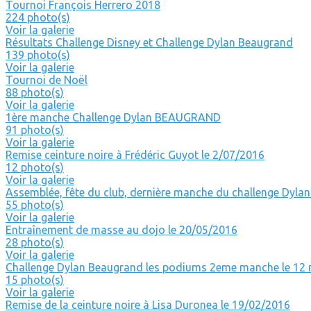
Tournoi François Herrero 2018
224 photo(s)
Voir la galerie
Résultats Challenge Disney et Challenge Dylan Beaugrand
139 photo(s)
Voir la galerie
Tournoi de Noël
88 photo(s)
Voir la galerie
1ère manche Challenge Dylan BEAUGRAND
91 photo(s)
Voir la galerie
Remise ceinture noire à Frédéric Guyot le 2/07/2016
12 photo(s)
Voir la galerie
Assemblée, fête du club, dernière manche du challenge Dyla
55 photo(s)
Voir la galerie
Entraînement de masse au dojo le 20/05/2016
28 photo(s)
Voir la galerie
Challenge Dylan Beaugrand les podiums 2eme manche le 12
15 photo(s)
Voir la galerie
Remise de la ceinture noire à Lisa Duronea le 19/02/2016