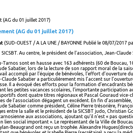
ment (AG du 01 juillet 2017)
nt
(SUD-OUEST / A LA UNE / BAYONNE Publié le 08/07/2017 par
 SICSBT. Au centre, le président de l’association, Jean-Claude 
au-Tarnos sont en hausse avec 163 adhérents (60 de Boucau, 103
aude Sabatier, lors de la lecture de son rapport moral de la sa
e travail accompli par l’équipe de bénévoles, l’effort d’ouverture
n-Claude Sabatier a particulièrement mis l’accent sur l’ouvertur
sse. Il a évoqué des efforts pour la formation d’encadrants b
dant les petites vacances scolaires, l’importante participation
 sportifs dont quatre titres régionaux et Pascal Gouraud vice
mptes de l’association dégagent un excédent. En fin d’assemblé
aude Sabatier comme président, Céline Pierre trésorière, Franço
 entre la salle et le président de la SICSBT judo, Christian G
 tarnosienne aux associations, ajoutant qu’il n’est « pas quest
 lien social important ». Le représentant de la Ville de Boucau
ylan-Beaugrand ont reçu un trophée. Alexandre Hugues(directeu
 tant que bénévoles et Isabelle Pierre (secrétaire) a reçu la méda