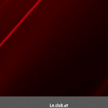
Accueil
▴
▾
Le club
▴
▾