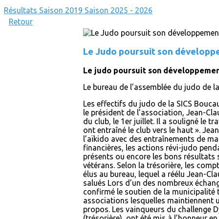
Résultats
Saison 2019
Saison 2025 - 2026
Retour
Le Judo poursuit son développe
Le judo poursuit son développeme
Le bureau de l’assemblée du judo de la
Les effectifs du judo de la SICS Bouc
le président de l’association, Jean-Cl
du club, le 1er juillet. Il a souligné l
ont entraîné le club vers le haut ». Jea
l’aïkido avec des entraînements de ma
financières, les actions révi-judo pen
présents ou encore les bons résultats
vétérans. Selon la trésorière, les co
élus au bureau, lequel a réélu Jean-Cl
salués Lors d’un des nombreux échanges
confirmé le soutien de la municipalité
associations lesquelles maintiennent un
propos. Les vainqueurs du challenge D
(trésorière), ont été mis à l’honneur en