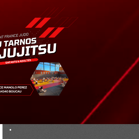
Exporter les lignes sélectionnées
Exporter toutes les colonnes
Exporter uniquement les colonnes affichées
Menu
<
>
Résultats
Saison 2019
Saison 2025 - 2026
Ajoutez un logo, un bouton, des réseaux sociaux
Cliquez pour éditer