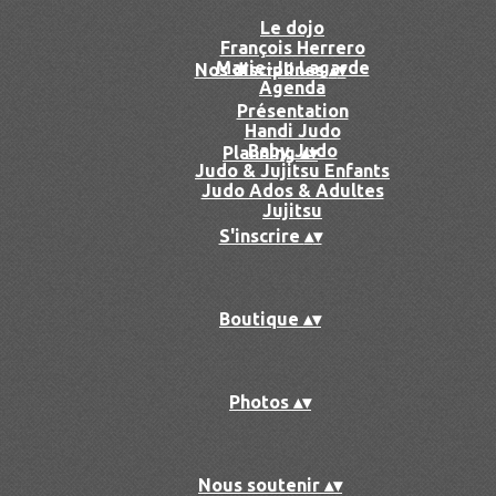
Le dojo
François Herrero
Marie-Jo Lagarde
Nos disciplines
▴
▾
Agenda
Présentation
Handi Judo
Baby Judo
Planning
▴
▾
Judo & Jujitsu Enfants
Judo Ados & Adultes
Jujitsu
S'inscrire
▴
▾
Boutique
▴
▾
Photos
▴
▾
Nous soutenir
▴
▾