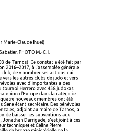
 Marie-Claude Ihuel).
Sabatier. PHOTO M.-C. I.
 de Tarnos). Ce constat a été fait par
ison 2016–2017, à l’assemblée générale
 du club, de « nombreuses actions qui
e vers les autres clubs de judo et vers
énévoles avec d’importantes aides
 au tournoi Herrero avec 458 judokas
-champion d’Europe dans la catégorie
e, quatre nouveaux membres ont été
is Sene étant secrétaire. Des bénévoles
onzales, adjoint au maire de Tarnos, a
ion de baisser les subventions aux
, Jonathan Darrigade, s’est joint à ces
r technique) et Céline Pierre
ille de bronze ministérielle de la