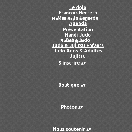
Le dojo
François Herrero
Marie-Jo Lagarde
Nos disciplines
▴
▾
Agenda
Présentation
Handi Judo
Baby Judo
Planning
▴
▾
Judo & Jujitsu Enfants
Judo Ados & Adultes
Jujitsu
S'inscrire
▴
▾
Boutique
▴
▾
Photos
▴
▾
Nous soutenir
▴
▾