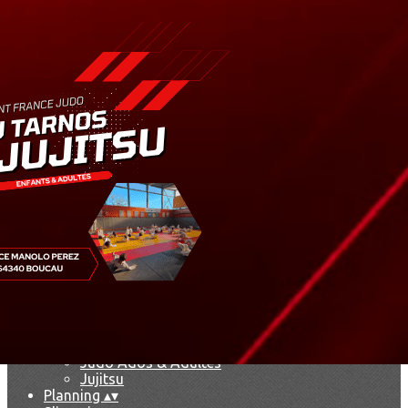
Menu
Ajoutez un logo, un bouton, des réseaux sociaux
Cliquez pour éditer
Accueil
▴
▾
Le club
▴
▾
Le dojo
François Herrero
Marie-Jo Lagarde
Agenda
Nos disciplines
▴
▾
Présentation
Handi Judo
Baby Judo
Judo & Jujitsu Enfants
Judo Ados & Adultes
Jujitsu
Planning
▴
▾