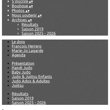
S'inscrire
▴
▾
Boutique
▴
▾
Photos
▴
▾
Nous soutenir
▴
▾
Archives
▴
▾
Résultats
Saison 2019
Saison 2025 - 2026
Le dojo
François Herrero
Marie-Jo Lagarde
Agenda
Présentation
Handi Judo
Baby Judo
Judo & Jujitsu Enfants
Judo Ados & Adultes
Jujitsu
Résultats
Saison 2019
Saison 2025 - 2026