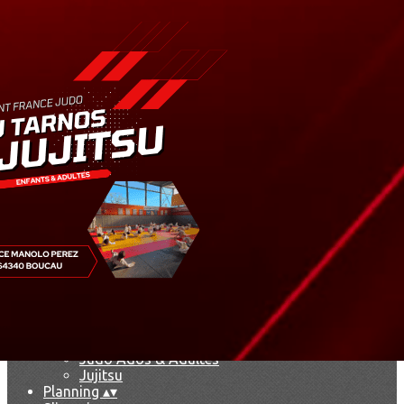
Menu
Ajoutez un logo, un bouton, des réseaux sociaux
Cliquez pour éditer
Accueil
▴
▾
Le club
▴
▾
Le dojo
François Herrero
Marie-Jo Lagarde
Agenda
Nos disciplines
▴
▾
Présentation
Handi Judo
Baby Judo
Judo & Jujitsu Enfants
Judo Ados & Adultes
Jujitsu
Planning
▴
▾