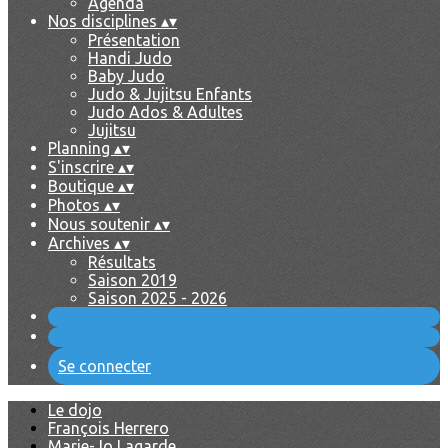
Agenda
Nos disciplines
▴
▾
Présentation
Handi Judo
Baby Judo
Judo & Jujitsu Enfants
Judo Ados & Adultes
Jujitsu
Planning
▴
▾
S'inscrire
▴
▾
Boutique
▴
▾
Photos
▴
▾
Nous soutenir
▴
▾
Archives
▴
▾
Résultats
Saison 2019
Saison 2025 - 2026
Se connecter
Le dojo
François Herrero
Marie-Jo Lagarde