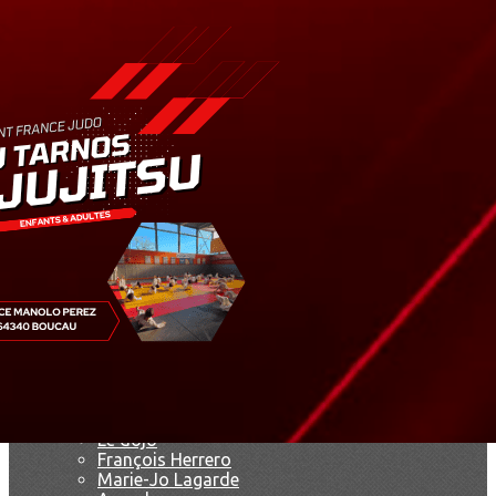
Exporter les lignes sélectionnées
Exporter toutes les colonnes
Exporter uniquement les colonnes affichées
Menu
<
>
Résultats
Saison 2019
Saison 2025 - 2026
Ajoutez un logo, un bouton, des réseaux sociaux
Cliquez pour éditer
Accueil
▴
▾
Le club
▴
▾
Le dojo
François Herrero
Marie-Jo Lagarde