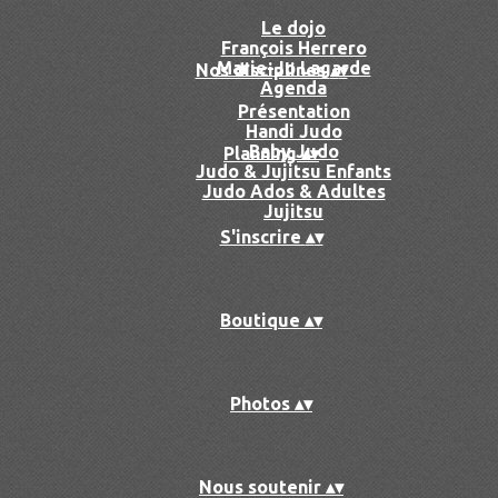
Le dojo
François Herrero
Marie-Jo Lagarde
Nos disciplines
▴
▾
Agenda
Présentation
Handi Judo
Baby Judo
Planning
▴
▾
Judo & Jujitsu Enfants
Judo Ados & Adultes
Jujitsu
S'inscrire
▴
▾
Boutique
▴
▾
Photos
▴
▾
Nous soutenir
▴
▾