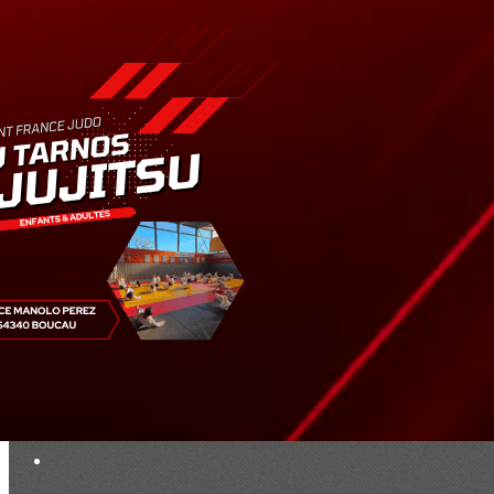
Exporter les lignes sélectionnées
Exporter toutes les colonnes
Exporter uniquement les colonnes affichées
Menu
<
>
Résultats
Saison 2019
Saison 2025 - 2026
Ajoutez un logo, un bouton, des réseaux sociaux
Cliquez pour éditer