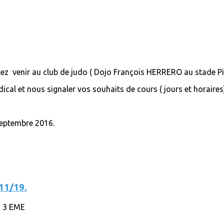
llez venir au club de judo ( Dojo François HERRERO au stade P
dical et nous signaler vos souhaits de cours ( jours et horaires
s
septembre 2016.
11/19.
 3 EME