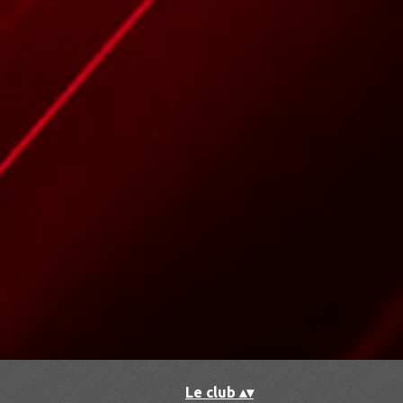
Accueil
▴
▾
Le club
▴
▾