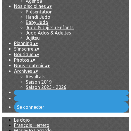
Agenda
Nos disciplines
▴
▾
Présentation
Handi Judo
Baby Judo
Judo & Jujitsu Enfants
Judo Ados & Adultes
Jujitsu
Planning
▴
▾
S'inscrire
▴
▾
Boutique
▴
▾
Photos
▴
▾
Nous soutenir
▴
▾
Archives
▴
▾
Résultats
Saison 2019
Saison 2025 - 2026
Se connecter
Le dojo
François Herrero
Marie-Jo Lagarde