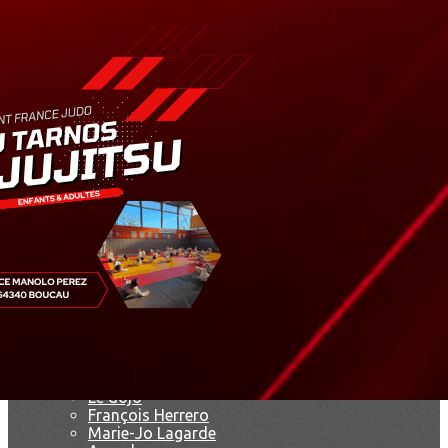
Exporter les lignes sélectionnées
Exporter toutes les colonnes
Exporter uniquement les colonnes affichées
Menu
<
>
Résultats
Saison 2019
Saison 2025 - 2026
Ajoutez un logo, un bouton, des réseaux sociaux
Cliquez pour éditer
Accueil
▴
▾
Le club
▴
▾
Le dojo
François Herrero
Marie-Jo Lagarde