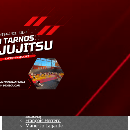
Exporter les lignes sélectionnées
Exporter toutes les colonnes
Exporter uniquement les colonnes affichées
Menu
<
>
Résultats
Saison 2019
Saison 2025 - 2026
Ajoutez un logo, un bouton, des réseaux sociaux
Cliquez pour éditer
Accueil
▴
▾
Le club
▴
▾
Le dojo
François Herrero
Marie-Jo Lagarde