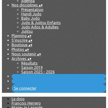
Agenda
Nos disciplines
▴
▾
Présentation
Handi Judo
Baby Judo
Judo & Jujitsu Enfants
Judo Ados & Adultes
Jujitsu
Planning
▴
▾
S'inscrire
▴
▾
Boutique
▴
▾
Photos
▴
▾
Nous soutenir
▴
▾
Archives
▴
▾
Résultats
Saison 2019
Saison 2025 - 2026
Se connecter
Le dojo
François Herrero
Marie-Jo Lagarde