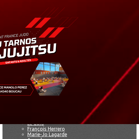
Exporter les lignes sélectionnées
Exporter toutes les colonnes
Exporter uniquement les colonnes affichées
Menu
<
>
Résultats
Saison 2019
Saison 2025 - 2026
Ajoutez un logo, un bouton, des réseaux sociaux
Cliquez pour éditer
Accueil
▴
▾
Le club
▴
▾
Le dojo
François Herrero
Marie-Jo Lagarde