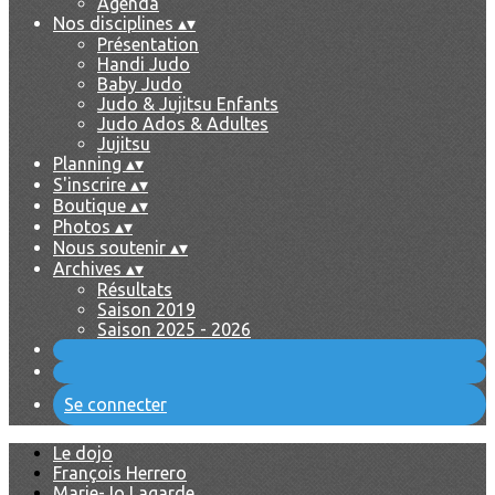
Agenda
Nos disciplines
▴
▾
Présentation
Handi Judo
Baby Judo
Judo & Jujitsu Enfants
Judo Ados & Adultes
Jujitsu
Planning
▴
▾
S'inscrire
▴
▾
Boutique
▴
▾
Photos
▴
▾
Nous soutenir
▴
▾
Archives
▴
▾
Résultats
Saison 2019
Saison 2025 - 2026
Se connecter
Le dojo
François Herrero
Marie-Jo Lagarde