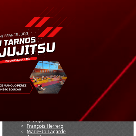
Exporter les lignes sélectionnées
Exporter toutes les colonnes
Exporter uniquement les colonnes affichées
Menu
<
>
Résultats
Saison 2019
Saison 2025 - 2026
Ajoutez un logo, un bouton, des réseaux sociaux
Cliquez pour éditer
Accueil
▴
▾
Le club
▴
▾
Le dojo
François Herrero
Marie-Jo Lagarde