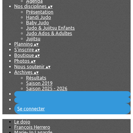
Agenda
Nos disciplines
▴
▾
Présentation
Handi Judo
Baby Judo
Judo & Jujitsu Enfants
Judo Ados & Adultes
Jujitsu
Planning
▴
▾
S'inscrire
▴
▾
Boutique
▴
▾
Photos
▴
▾
Nous soutenir
▴
▾
Archives
▴
▾
Résultats
Saison 2019
Saison 2025 - 2026
Se connecter
Le dojo
François Herrero
Marie-Jo Lagarde