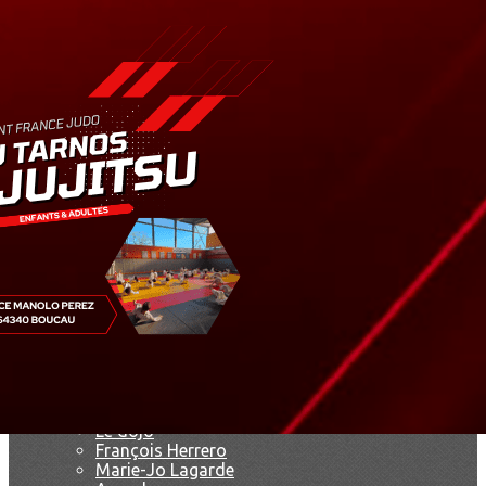
Exporter les lignes sélectionnées
Exporter toutes les colonnes
Exporter uniquement les colonnes affichées
Menu
<
>
Résultats
Saison 2019
Saison 2025 - 2026
Ajoutez un logo, un bouton, des réseaux sociaux
Cliquez pour éditer
Accueil
▴
▾
Le club
▴
▾
Le dojo
François Herrero
Marie-Jo Lagarde