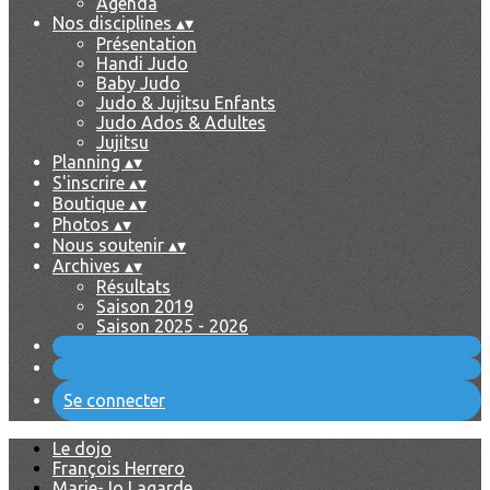
Agenda
Nos disciplines
▴
▾
Présentation
Handi Judo
Baby Judo
Judo & Jujitsu Enfants
Judo Ados & Adultes
Jujitsu
Planning
▴
▾
S'inscrire
▴
▾
Boutique
▴
▾
Photos
▴
▾
Nous soutenir
▴
▾
Archives
▴
▾
Résultats
Saison 2019
Saison 2025 - 2026
Se connecter
Le dojo
François Herrero
Marie-Jo Lagarde