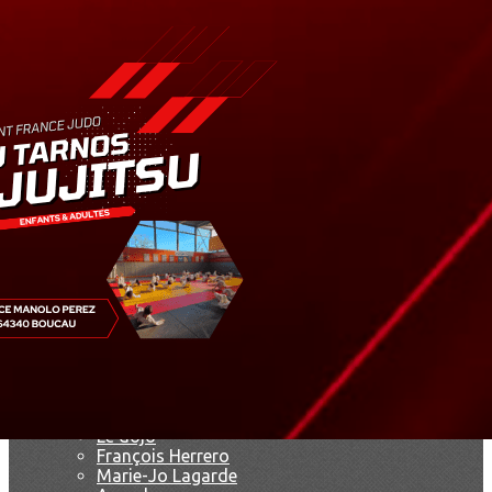
Exporter les lignes sélectionnées
Exporter toutes les colonnes
Exporter uniquement les colonnes affichées
Menu
<
>
Résultats
Saison 2019
Saison 2025 - 2026
Ajoutez un logo, un bouton, des réseaux sociaux
Cliquez pour éditer
Accueil
▴
▾
Le club
▴
▾
Le dojo
François Herrero
Marie-Jo Lagarde