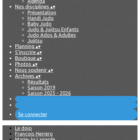
Agenda
Nos disciplines
▴
▾
Présentation
Handi Judo
Baby Judo
Judo & Jujitsu Enfants
Judo Ados & Adultes
Jujitsu
Planning
▴
▾
S'inscrire
▴
▾
Boutique
▴
▾
Photos
▴
▾
Nous soutenir
▴
▾
Archives
▴
▾
Résultats
Saison 2019
Saison 2025 - 2026
Se connecter
Le dojo
François Herrero
Marie-Jo Lagarde