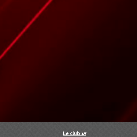
Accueil
▴
▾
Le club
▴
▾