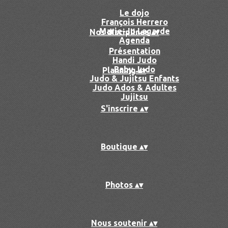
Le dojo
François Herrero
Marie-Jo Lagarde
Nos disciplines
▴
▾
Agenda
Présentation
Handi Judo
Baby Judo
Planning
▴
▾
Judo & Jujitsu Enfants
Judo Ados & Adultes
Jujitsu
S'inscrire
▴
▾
Boutique
▴
▾
Photos
▴
▾
Nous soutenir
▴
▾