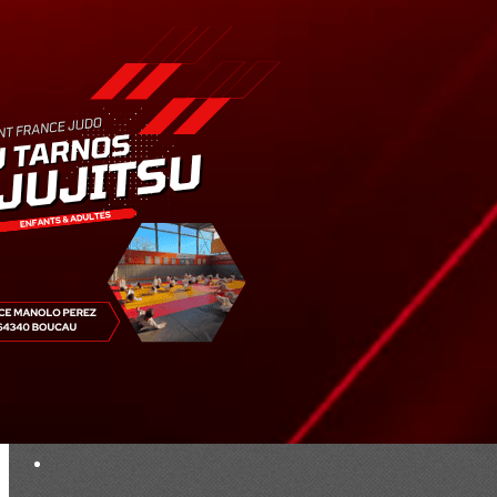
Exporter les lignes sélectionnées
Exporter toutes les colonnes
Exporter uniquement les colonnes affichées
Menu
<
>
Résultats
Saison 2019
Saison 2025 - 2026
Ajoutez un logo, un bouton, des réseaux sociaux
Cliquez pour éditer