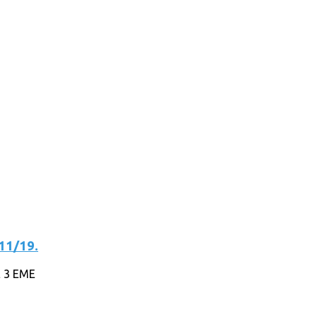
11/19.
 3 EME