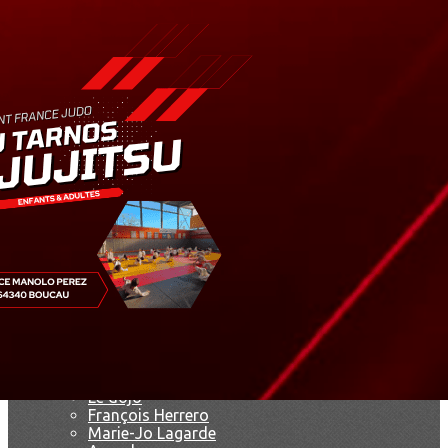
Exporter les lignes sélectionnées
Exporter toutes les colonnes
Exporter uniquement les colonnes affichées
Menu
<
>
Résultats
Saison 2019
Saison 2025 - 2026
Ajoutez un logo, un bouton, des réseaux sociaux
Cliquez pour éditer
Accueil
▴
▾
Le club
▴
▾
Le dojo
François Herrero
Marie-Jo Lagarde