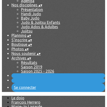
Agenda
Nos disciplines
▴
▾
Présentation
Handi Judo
Baby Judo
Judo & Jujitsu Enfants
Judo Ados & Adultes
Jujitsu
Planning
▴
▾
S'inscrire
▴
▾
Boutique
▴
▾
Photos
▴
▾
Nous soutenir
▴
▾
Archives
▴
▾
Résultats
Saison 2019
Saison 2025 - 2026
Se connecter
Le dojo
François Herrero
Marie-Jo Lagarde