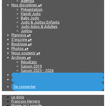
Agenda
Nos disciplines
▴
▾
Présentation
Handi Judo
Baby Judo
Judo & Jujitsu Enfants
Judo Ados & Adultes
Jujitsu
Planning
▴
▾
S'inscrire
▴
▾
Boutique
▴
▾
Photos
▴
▾
Nous soutenir
▴
▾
Archives
▴
▾
Résultats
Saison 2019
Saison 2025 - 2026
Se connecter
Le dojo
François Herrero
Marie-Jo Lagarde