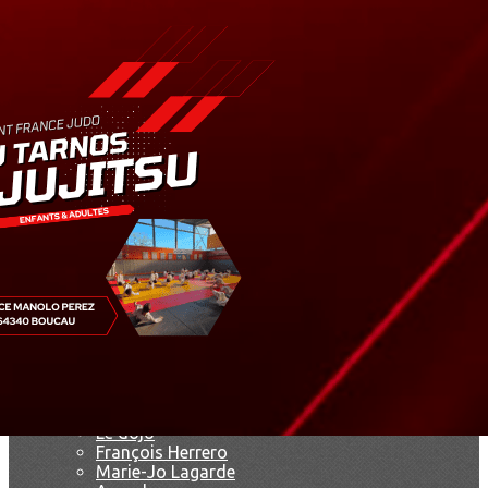
Exporter les lignes sélectionnées
Exporter toutes les colonnes
Exporter uniquement les colonnes affichées
Menu
<
>
Résultats
Saison 2019
Saison 2025 - 2026
Ajoutez un logo, un bouton, des réseaux sociaux
Cliquez pour éditer
Accueil
▴
▾
Le club
▴
▾
Le dojo
François Herrero
Marie-Jo Lagarde