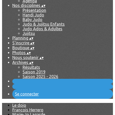
Agenda
Nos disciplines
▴
▾
Présentation
Handi Judo
Baby Judo
Judo & Jujitsu Enfants
Judo Ados & Adultes
Jujitsu
Planning
▴
▾
S'inscrire
▴
▾
Boutique
▴
▾
Photos
▴
▾
Nous soutenir
▴
▾
Archives
▴
▾
Résultats
Saison 2019
Saison 2025 - 2026
Se connecter
Le dojo
François Herrero
Marie-Jo Lagarde