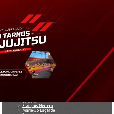
Exporter les lignes sélectionnées
Exporter toutes les colonnes
Exporter uniquement les colonnes affichées
Menu
<
>
Résultats
Saison 2019
Saison 2025 - 2026
Ajoutez un logo, un bouton, des réseaux sociaux
Cliquez pour éditer
Accueil
▴
▾
Le club
▴
▾
Le dojo
François Herrero
Marie-Jo Lagarde