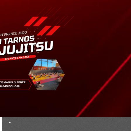
Exporter les lignes sélectionnées
Exporter toutes les colonnes
Exporter uniquement les colonnes affichées
Menu
<
>
Résultats
Saison 2019
Saison 2025 - 2026
Ajoutez un logo, un bouton, des réseaux sociaux
Cliquez pour éditer