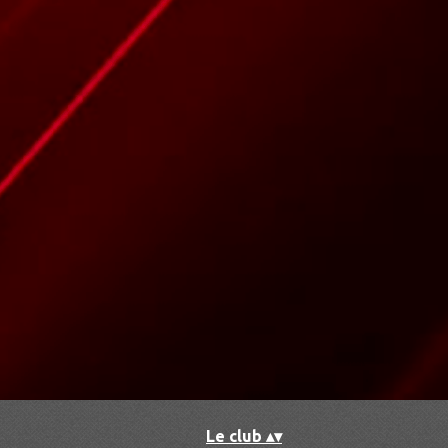
Accueil
▴
▾
Le club
▴
▾