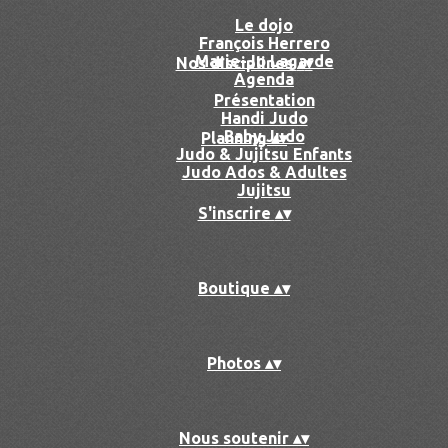
Le dojo
François Herrero
Marie-Jo Lagarde
Nos disciplines
▴
▾
Agenda
Présentation
Handi Judo
Baby Judo
Planning
▴
▾
Judo & Jujitsu Enfants
Judo Ados & Adultes
Jujitsu
S'inscrire
▴
▾
Boutique
▴
▾
Photos
▴
▾
Nous soutenir
▴
▾