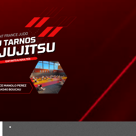
Exporter les lignes sélectionnées
Exporter toutes les colonnes
Exporter uniquement les colonnes affichées
Menu
<
>
Résultats
Saison 2019
Saison 2025 - 2026
Ajoutez un logo, un bouton, des réseaux sociaux
Cliquez pour éditer