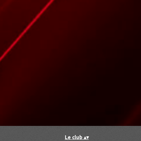
Accueil
▴
▾
Le club
▴
▾