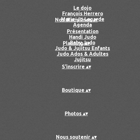
Le dojo
François Herrero
Marie-Jo Lagarde
Nos disciplines
▴
▾
Agenda
Présentation
Handi Judo
Baby Judo
Planning
▴
▾
Judo & Jujitsu Enfants
Judo Ados & Adultes
Jujitsu
S'inscrire
▴
▾
Boutique
▴
▾
Photos
▴
▾
Nous soutenir
▴
▾