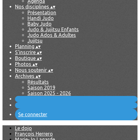
Agenda
Nos disciplines
▴
▾
Présentation
Handi Judo
Baby Judo
Judo & Jujitsu Enfants
Judo Ados & Adultes
Jujitsu
Planning
▴
▾
S'inscrire
▴
▾
Boutique
▴
▾
Photos
▴
▾
Nous soutenir
▴
▾
Archives
▴
▾
Résultats
Saison 2019
Saison 2025 - 2026
Se connecter
Le dojo
François Herrero
Marie-Jo Lagarde