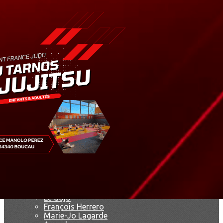
Exporter les lignes sélectionnées
Exporter toutes les colonnes
Exporter uniquement les colonnes affichées
Menu
<
>
Résultats
Saison 2019
Saison 2025 - 2026
Ajoutez un logo, un bouton, des réseaux sociaux
Cliquez pour éditer
Accueil
▴
▾
Le club
▴
▾
Le dojo
François Herrero
Marie-Jo Lagarde