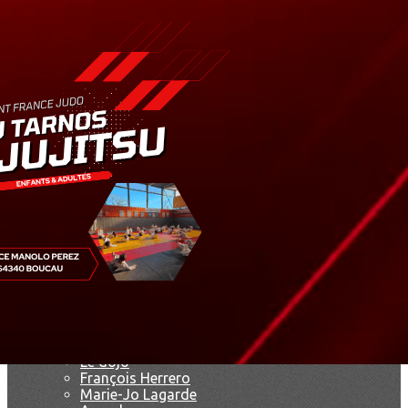
Exporter les lignes sélectionnées
Exporter toutes les colonnes
Exporter uniquement les colonnes affichées
Menu
<
>
Résultats
Saison 2019
Saison 2025 - 2026
Ajoutez un logo, un bouton, des réseaux sociaux
Cliquez pour éditer
Accueil
▴
▾
Le club
▴
▾
Le dojo
François Herrero
Marie-Jo Lagarde