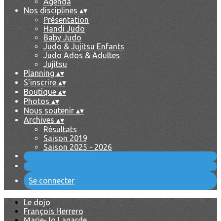
Agenda
Nos disciplines
▴
▾
Présentation
Handi Judo
Baby Judo
Judo & Jujitsu Enfants
Judo Ados & Adultes
Jujitsu
Planning
▴
▾
S'inscrire
▴
▾
Boutique
▴
▾
Photos
▴
▾
Nous soutenir
▴
▾
Archives
▴
▾
Résultats
Saison 2019
Saison 2025 - 2026
Se connecter
Le dojo
François Herrero
Marie-Jo Lagarde