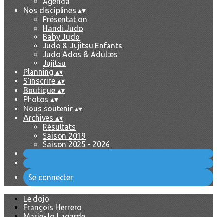
Agenda
Nos disciplines
▴
▾
Présentation
Handi Judo
Baby Judo
Judo & Jujitsu Enfants
Judo Ados & Adultes
Jujitsu
Planning
▴
▾
S'inscrire
▴
▾
Boutique
▴
▾
Photos
▴
▾
Nous soutenir
▴
▾
Archives
▴
▾
Résultats
Saison 2019
Saison 2025 - 2026
Se connecter
Le dojo
François Herrero
Marie-Jo Lagarde