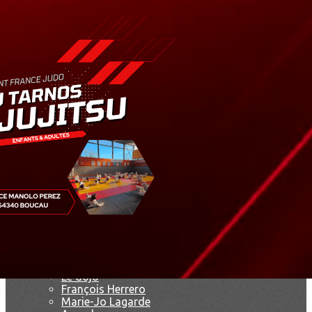
Exporter les lignes sélectionnées
Exporter toutes les colonnes
Exporter uniquement les colonnes affichées
Menu
<
>
Résultats
Saison 2019
Saison 2025 - 2026
Ajoutez un logo, un bouton, des réseaux sociaux
Cliquez pour éditer
Accueil
▴
▾
Le club
▴
▾
Le dojo
François Herrero
Marie-Jo Lagarde