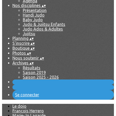
Agenda
Nos disciplines
▴
▾
Présentation
Handi Judo
Baby Judo
Judo & Jujitsu Enfants
Judo Ados & Adultes
Jujitsu
Planning
▴
▾
S'inscrire
▴
▾
Boutique
▴
▾
Photos
▴
▾
Nous soutenir
▴
▾
Archives
▴
▾
Résultats
Saison 2019
Saison 2025 - 2026
Se connecter
Le dojo
François Herrero
Marie-Jo Lagarde