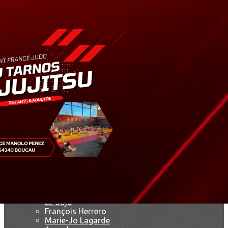
Exporter les lignes sélectionnées
Exporter toutes les colonnes
Exporter uniquement les colonnes affichées
Menu
<
>
Résultats
Saison 2019
Saison 2025 - 2026
Ajoutez un logo, un bouton, des réseaux sociaux
Cliquez pour éditer
Accueil
▴
▾
Le club
▴
▾
Le dojo
François Herrero
Marie-Jo Lagarde